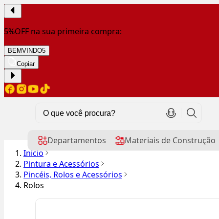
5%OFF na sua primeira compra:
BEMVINDO5
Copiar
Departamentos
Materiais de Construção
Início
Pintura e Acessórios
Pincéis, Rolos e Acessórios
Rolos