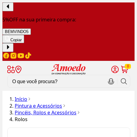
5%OFF na sua primeira compra:
BEMVINDO5
Copiar
0
Início
Pintura e Acessórios
Pincéis, Rolos e Acessórios
Rolos