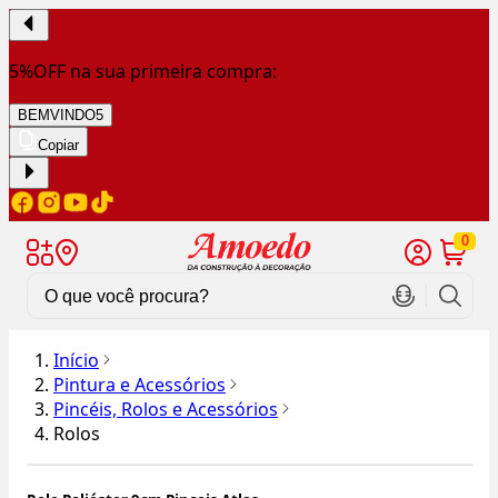
5%OFF na sua primeira compra:
BEMVINDO5
Copiar
0
Início
Pintura e Acessórios
Pincéis, Rolos e Acessórios
Rolos