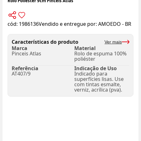
Rolo Poliéster 9cm Pinceis Atlas
cód:
1986136
Vendido e entregue por:
AMOEDO - BR
Características do produto
Ver mais
Marca
Material
Pinceis Atlas
Rolo de espuma 100%
poliéster
Referência
Indicação de Uso
AT407/9
Indicado para
superfícies lisas. Use
com tintas esmalte,
verniz, acrílica (pva).