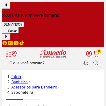
5%OFF na sua primeira compra:
BEMVINDO5
Copiar
0
Início
Banheiro
Acessórios para Banheiro
Saboneteira