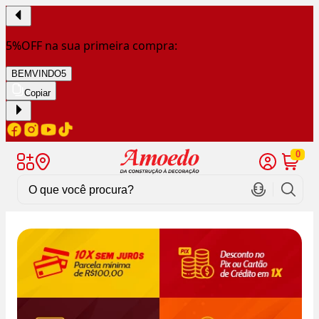
5%OFF na sua primeira compra:
BEMVINDO5
Copiar
0