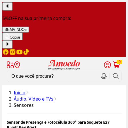
5%OFF na sua primeira compra:
BEMVINDO5
Copiar
0
Início
Áudio, Vídeo e TVs
Sensores
Sensor de Presença e Fotocélula 360° para Soquete E27
Bivolt Key West