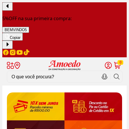
5%OFF na sua primeira compra:
BEMVINDO5
Copiar
0