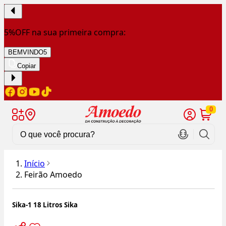
5%OFF na sua primeira compra:
BEMVINDO5
Copiar
0
Início
Feirão Amoedo
Sika-1 18 Litros Sika