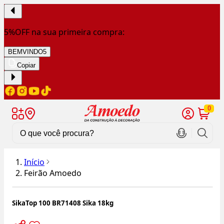
5%OFF na sua primeira compra:
BEMVINDO5
Copiar
0
Início
Feirão Amoedo
SikaTop 100 BR71408 Sika 18kg