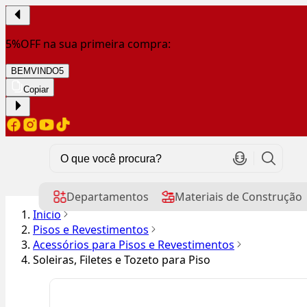
5%OFF na sua primeira compra:
BEMVINDO5
Copiar
Departamentos
Materiais de Construção
Início
Pisos e Revestimentos
Acessórios para Pisos e Revestimentos
Soleiras, Filetes e Tozeto para Piso