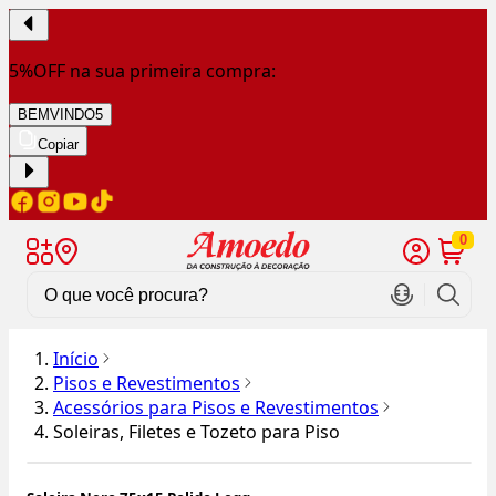
5%OFF na sua primeira compra:
BEMVINDO5
Copiar
0
Início
Pisos e Revestimentos
Acessórios para Pisos e Revestimentos
Soleiras, Filetes e Tozeto para Piso