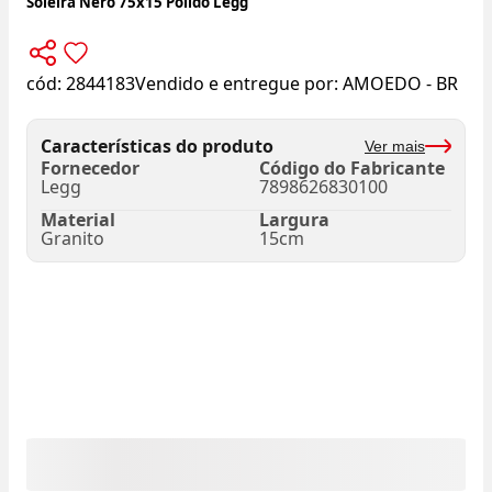
Soleira Nero 75x15 Polido Legg
cód:
2844183
Vendido e entregue por:
AMOEDO - BR
Características do produto
Ver mais
Fornecedor
Código do Fabricante
Legg
7898626830100
Material
Largura
Granito
15cm