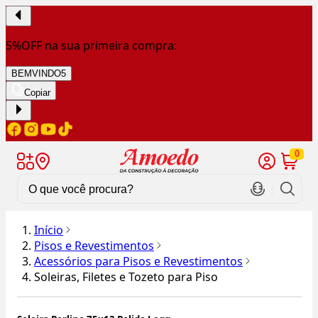
5%OFF na sua primeira compra:
BEMVINDO5
Copiar
0
Início
Pisos e Revestimentos
Acessórios para Pisos e Revestimentos
Soleiras, Filetes e Tozeto para Piso