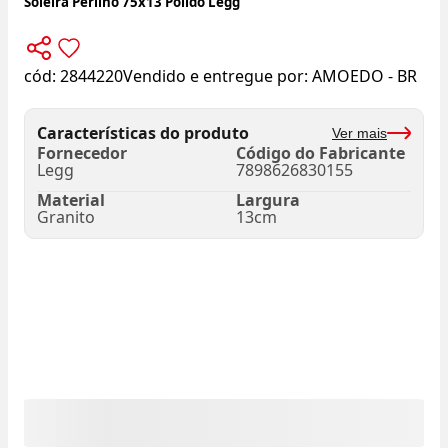
Soleira Perlino 75x13 Polido Legg
cód:
2844220
Vendido e entregue por:
AMOEDO - BR
Características do produto
Ver mais
Fornecedor
Código do Fabricante
Legg
7898626830155
Material
Largura
Granito
13cm