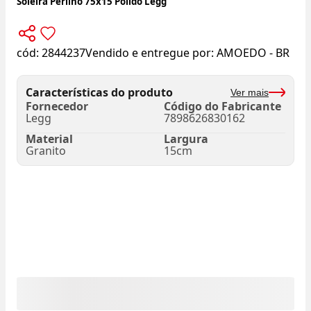
Soleira Perlino 75x15 Polido Legg
cód:
2844237
Vendido e entregue por:
AMOEDO - BR
Características do produto
Ver mais
Fornecedor
Código do Fabricante
Legg
7898626830162
Material
Largura
Granito
15cm