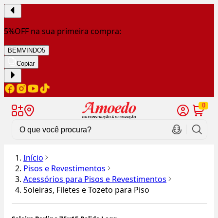
5%OFF na sua primeira compra:
BEMVINDO5
Copiar
0
Início
Pisos e Revestimentos
Acessórios para Pisos e Revestimentos
Soleiras, Filetes e Tozeto para Piso