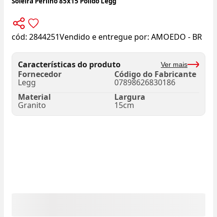
Soleira Perlino 85x15 Polido Legg
cód:
2844251
Vendido e entregue por:
AMOEDO - BR
Características do produto
Ver mais
Fornecedor
Código do Fabricante
Legg
07898626830186
Material
Largura
Granito
15cm