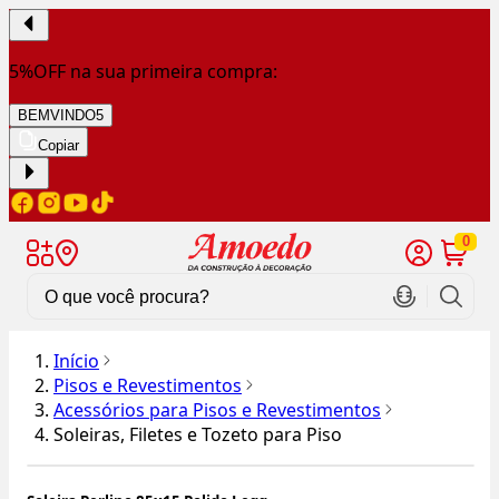
5%OFF na sua primeira compra:
BEMVINDO5
Copiar
0
Início
Pisos e Revestimentos
Acessórios para Pisos e Revestimentos
Soleiras, Filetes e Tozeto para Piso