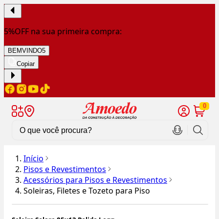
5%OFF na sua primeira compra:
BEMVINDO5
Copiar
0
Início
Pisos e Revestimentos
Acessórios para Pisos e Revestimentos
Soleiras, Filetes e Tozeto para Piso