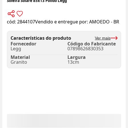
Soleira Solare 85x13 Polido Legg
cód:
2844107
Vendido e entregue por:
AMOEDO - BR
Características do produto
Ver mais
Fornecedor
Código do Fabricante
Legg
07898626830353
Material
Largura
Granito
13cm