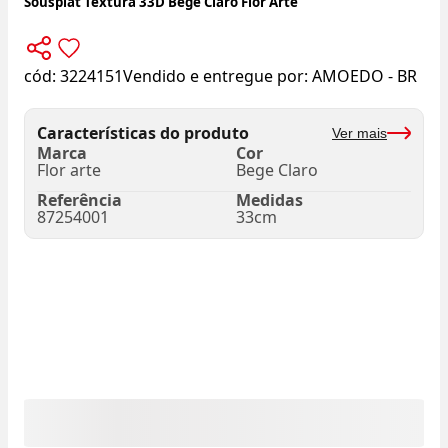
Sousplat Textura 33D Bege Claro Flor Arte
cód:
3224151
Vendido e entregue por:
AMOEDO - BR
Características do produto
Ver mais
Marca
Cor
Flor arte
Bege Claro
Referência
Medidas
87254001
33cm