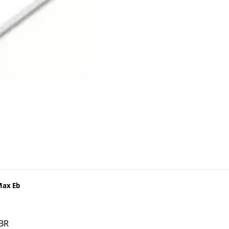
Max Eb
BR