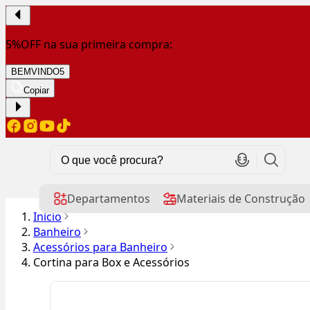
5%OFF na sua primeira compra:
BEMVINDO5
Copiar
Departamentos
Materiais de Construção
Início
Banheiro
Acessórios para Banheiro
Cortina para Box e Acessórios