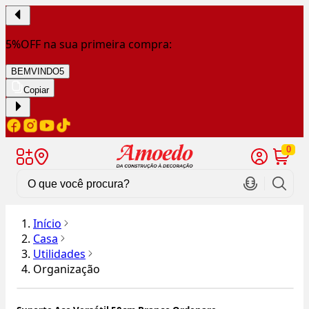
5%OFF na sua primeira compra:
BEMVINDO5
Copiar
0
Início
Casa
Utilidades
Organização