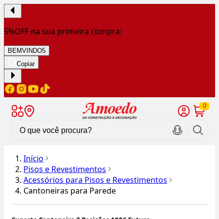
5%OFF na sua primeira compra:
BEMVINDO5
Copiar
0
Início
Pisos e Revestimentos
Acessórios para Pisos e Revestimentos
Cantoneiras para Parede