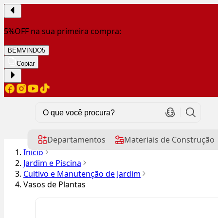
5%OFF na sua primeira compra:
BEMVINDO5
Copiar
Departamentos
Materiais de Construção
Início
Jardim e Piscina
Cultivo e Manutenção de Jardim
Vasos de Plantas