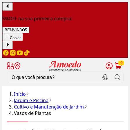
5%OFF na sua primeira compra:
BEMVINDO5
Copiar
0
Início
Jardim e Piscina
Cultivo e Manutenção de Jardim
Vasos de Plantas