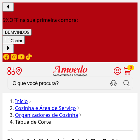
5%OFF na sua primeira compra:
BEMVINDO5
Copiar
0
Início
Cozinha e Área de Serviço
Organizadores de Cozinha
Tábua de Corte