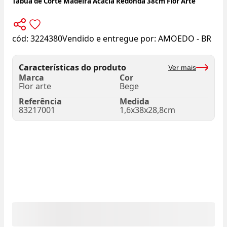
Tábua de Corte Madeira Acácia Redonda 38cm Flor Arte
cód:
3224380
Vendido e entregue por:
AMOEDO - BR
Características do produto
Ver mais
Marca
Cor
Flor arte
Bege
Referência
Medida
83217001
1,6x38x28,8cm