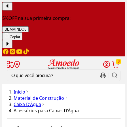
5%OFF na sua primeira compra:
BEMVINDO5
Copiar
0
Início
Material de Construção
Caixa D’Água
Acessórios para Caixas D’Água