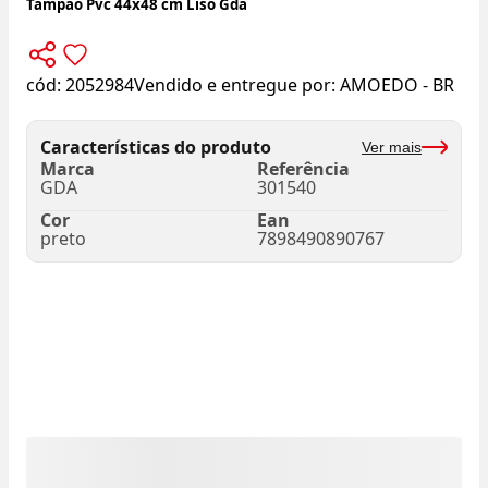
Tampão Pvc 44x48 cm Liso Gda
cód:
2052984
Vendido e entregue por:
AMOEDO - BR
Características do produto
Ver mais
Marca
Referência
GDA
301540
Cor
Ean
preto
7898490890767