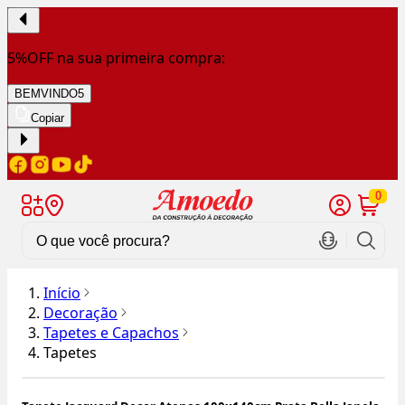
5%OFF na sua primeira compra:
BEMVINDO5
Copiar
0
Início
Decoração
Tapetes e Capachos
Tapetes