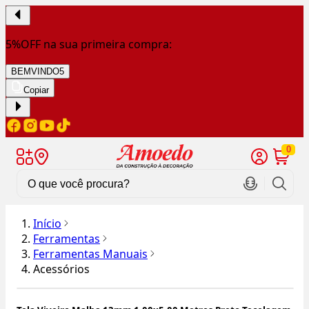
5%OFF na sua primeira compra:
BEMVINDO5
Copiar
0
Início
Ferramentas
Ferramentas Manuais
Acessórios