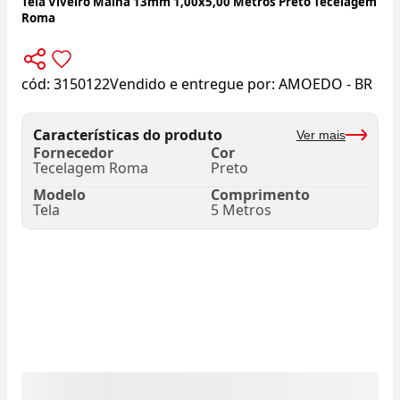
Tela Viveiro Malha 13mm 1,00x5,00 Metros Preto Tecelagem
Roma
cód:
3150122
Vendido e entregue por:
AMOEDO - BR
Características do produto
Ver mais
Fornecedor
Cor
Tecelagem Roma
Preto
Modelo
Comprimento
Tela
5 Metros