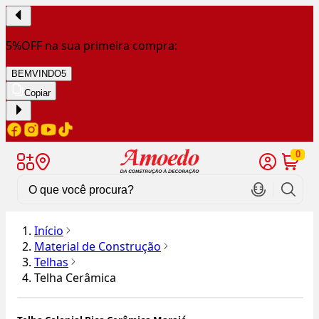
5%OFF na sua primeira compra:
BEMVINDO5
Copiar
0
Início
Material de Construção
Telhas
Telha Cerâmica