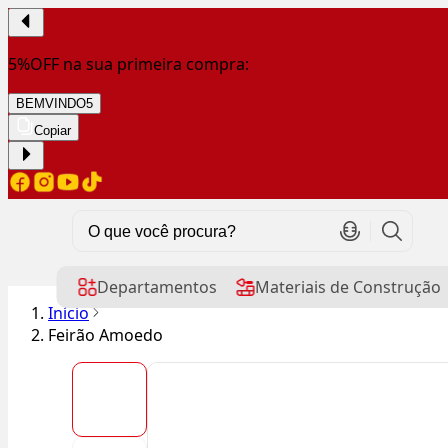
5%OFF na sua primeira compra:
BEMVINDO5
Copiar
Departamentos
Materiais de Construção
Início
Feirão Amoedo