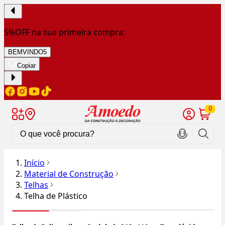
5%OFF na sua primeira compra:
BEMVINDO5
Copiar
0
Início
Material de Construção
Telhas
Telha de Plástico