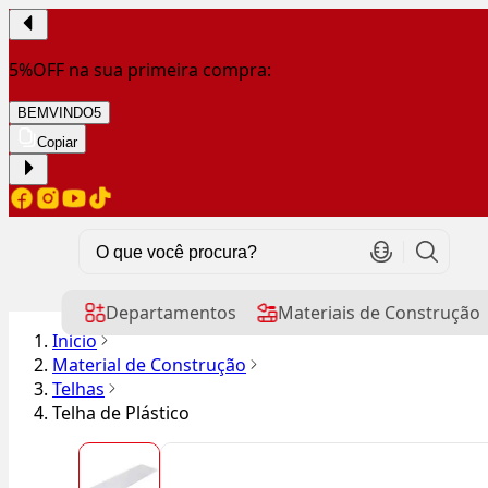
5%OFF na sua primeira compra:
BEMVINDO5
Copiar
Departamentos
Materiais de Construção
Início
Material de Construção
Telhas
Telha de Plástico