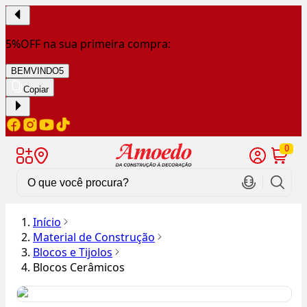
5%OFF na sua primeira compra:
BEMVINDO5
Copiar
0
Início
Material de Construção
Blocos e Tijolos
Blocos Cerâmicos