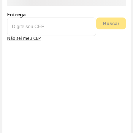
Entrega
Buscar
Não sei meu CEP