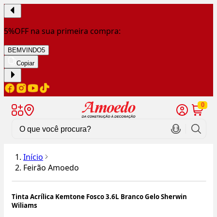
5%OFF na sua primeira compra:
BEMVINDO5
Copiar
0
Início
Feirão Amoedo
Tinta Acrílica Kemtone Fosco 3.6L Branco Gelo Sherwin
Wiliams