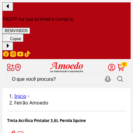
5%OFF na sua primeira compra:
BEMVINDO5
Copiar
0
Início
Feirão Amoedo
Tinta Acrílica Pintalar 3,6L Perola Iquine