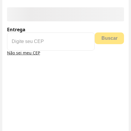
Entrega
Buscar
Não sei meu CEP