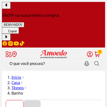
5%OFF na sua primeira compra:
BEMVINDO5
Copiar
0
Início
Casa
Têxteis
Banho