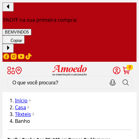
5%OFF na sua primeira compra:
BEMVINDO5
Copiar
0
Início
Casa
Têxteis
Banho