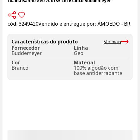
Toalha Banho Geo 70x135 cm Branco Buddemeyer
cód:
3249420
Vendido e entregue por:
AMOEDO - BR
Características do produto
Ver mais
Fornecedor
Linha
Buddemeyer
Geo
Cor
Material
Branco
100% algodão com
base antiderrapante