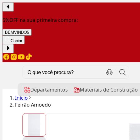
5%OFF na sua primeira compra:
BEMVINDO5
Copiar
Departamentos
Materiais de Construção
Início
Feirão Amoedo