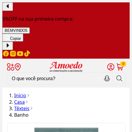
5%OFF na sua primeira compra:
BEMVINDO5
Copiar
0
Início
Casa
Têxteis
Banho