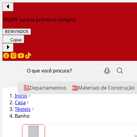
5%OFF na sua primeira compra:
BEMVINDO5
Copiar
Departamentos
Materiais de Construção
Início
Casa
Têxteis
Banho