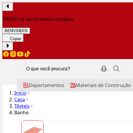
5%OFF na sua primeira compra:
BEMVINDO5
Copiar
Departamentos
Materiais de Construção
Início
Casa
Têxteis
Banho