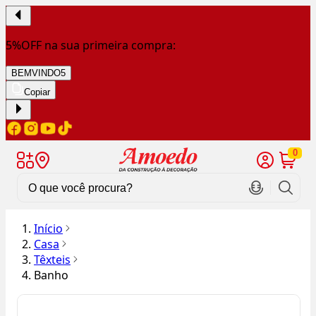
5%OFF na sua primeira compra:
BEMVINDO5
Copiar
0
Início
Casa
Têxteis
Banho