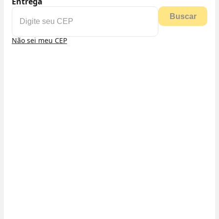
Entrega
Buscar
Não sei meu CEP