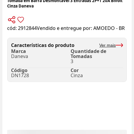
Tomada em Barra Desmontável 3 Entradas 2P+T 20A Bivolt
Cinza Daneva
cód:
2912844
Vendido e entregue por:
AMOEDO - BR
Características do produto
Ver mais
Marca
Quantidade de
Daneva
Tomadas
3
Código
Cor
DN1728
Cinza