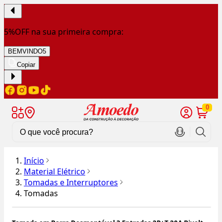
5%OFF na sua primeira compra:
BEMVINDO5
Copiar
0
Início
Material Elétrico
Tomadas e Interruptores
Tomadas