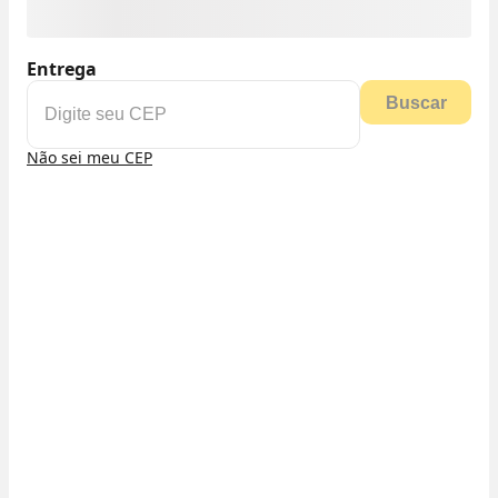
Entrega
Buscar
Não sei meu CEP