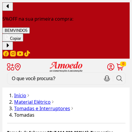
5%OFF na sua primeira compra:
BEMVINDO5
Copiar
0
Início
Material Elétrico
Tomadas e Interruptores
Tomadas