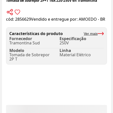
Tomada de Sobrepor 2P+T 16A 220-250V 6h Tramontina
cód:
2856629
Vendido e entregue por:
AMOEDO - BR
Características do produto
Ver mais
Fornecedor
Especificação
Tramontina Sud
250V
Modelo
Linha
Tomada de Sobrepor
Material Elétrico
2P T