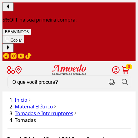
5%OFF na sua primeira compra:
BEMVINDO5
Copiar
0
Início
Material Elétrico
Tomadas e Interruptores
Tomadas