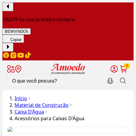
5%OFF na sua primeira compra:
BEMVINDO5
Copiar
0
Início
Material de Construção
Caixa D’Água
Acessórios para Caixas D’Água