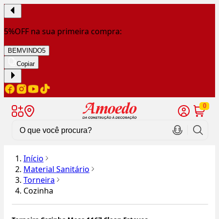
5%OFF na sua primeira compra:
BEMVINDO5
Copiar
0
Início
Material Sanitário
Torneira
Cozinha