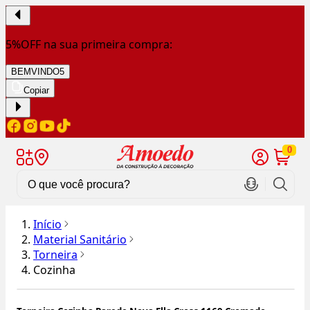
5%OFF na sua primeira compra:
BEMVINDO5
Copiar
0
Início
Material Sanitário
Torneira
Cozinha