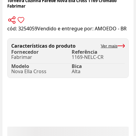
Torneira Cozinha Parede Nova Ella Cross 1169 Cromado
Fabrimar
cód:
3254059
Vendido e entregue por:
AMOEDO - BR
Características do produto
Ver mais
Fornecedor
Referência
Fabrimar
1169-NELC-CR
Modelo
Bica
Nova Ella Cross
Alta