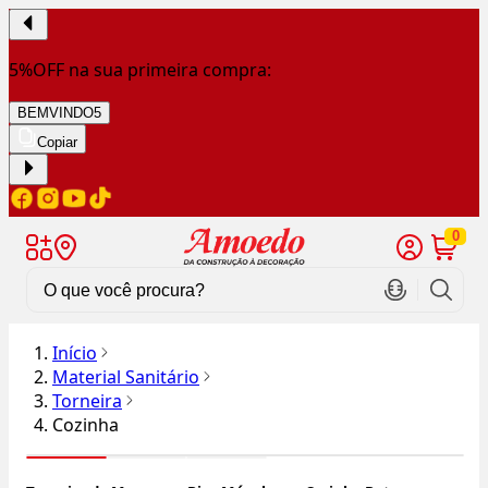
5%OFF na sua primeira compra:
BEMVINDO5
Copiar
0
Início
Material Sanitário
Torneira
Cozinha