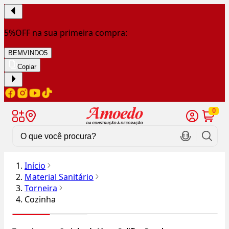
5%OFF na sua primeira compra:
BEMVINDO5
Copiar
0
Início
Material Sanitário
Torneira
Cozinha