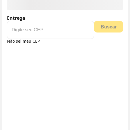
Entrega
Buscar
Não sei meu CEP