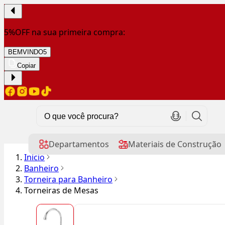
5%OFF na sua primeira compra:
BEMVINDO5
Copiar
Departamentos
Materiais de Construção
Início
Banheiro
Torneira para Banheiro
Torneiras de Mesas